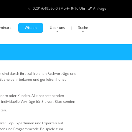
0201/649590-0
(Mo-Fr 9-16 Uhr)
Anfrage
eminare
Wissen
Über uns
Suche
 sind durch ihre zahlreichen Fachvorträge und
T-Szene sehr bekannt und genießen hohes
rtnern oder Kunden. Alle nachstehenden
ndividuelle Vorträge für Sie vor. Bitte senden
lten.
erer Top-Expertinnen und Experten auf
tionen und Programmcode-Beispiele zum