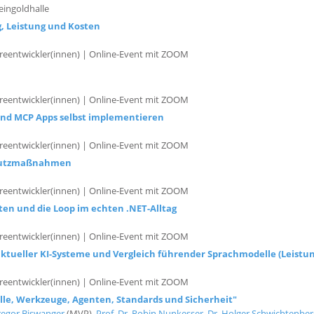
eingoldhalle
g, Leistung und Kosten
reentwickler(innen) | Online-Event mit ZOOM
reentwickler(innen) | Online-Event mit ZOOM
 und MCP Apps selbst implementieren
reentwickler(innen) | Online-Event mit ZOOM
Schutzmaßnahmen
reentwickler(innen) | Online-Event mit ZOOM
ten und die Loop im echten .NET-Alltag
reentwickler(innen) | Online-Event mit ZOOM
ktueller KI-Systeme und Vergleich führender Sprachmodelle (Leistun
reentwickler(innen) | Online-Event mit ZOOM
lle, Werkzeuge, Agenten, Standards und Sicherheit"
regor Biswanger
(MVP),
Prof. Dr. Robin Nunkesser
,
Dr. Holger Schwichtenber