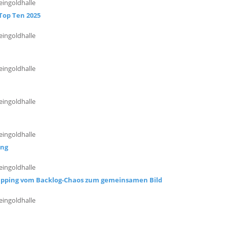
eingoldhalle
Top Ten 2025
eingoldhalle
eingoldhalle
eingoldhalle
eingoldhalle
ing
eingoldhalle
Mapping vom Backlog-Chaos zum gemeinsamen Bild
eingoldhalle