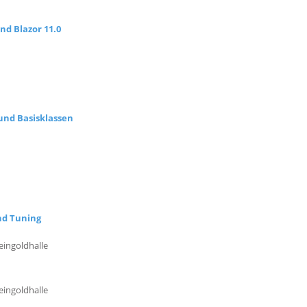
nd Blazor 11.0
und Basisklassen
nd Tuning
eingoldhalle
eingoldhalle