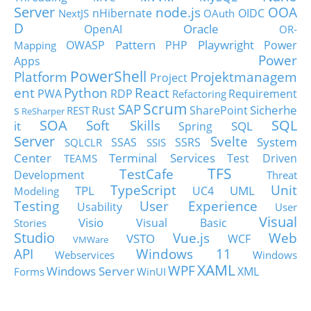
Server
node.js
OOA
nHibernate
OIDC
NextJS
OAuth
D
Oracle
OpenAI
OR-
Pattern
Playwright
OWASP
PHP
Power
Mapping
Power
Apps
PowerShell
Platform
Projektmanagem
Project
ent
Python
React
PWA
RDP
Requirement
Refactoring
Scrum
SAP
Sicherhe
s
Rust
SharePoint
REST
ReSharper
SOA
SQL
Soft Skills
it
SQL
Spring
Server
Svelte
System
SSAS
SSRS
SQLCLR
SSIS
Center
Terminal Services
Test Driven
TEAMS
TFS
TestCafe
Development
Threat
TypeScript
Unit
TPL
UML
UC4
Modeling
Testing
User Experience
Usability
User
Visual
Visio
Visual Basic
Stories
Studio
Vue.js
Web
VSTO
WCF
VMWare
API
Windows 11
Webservices
Windows
XAML
WPF
Windows Server
XML
Forms
WinUI