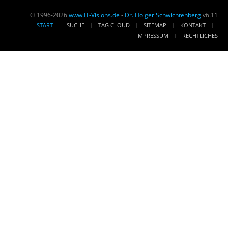
© 1996-2026
www.IT-Visions.de
-
Dr. Holger Schwichtenberg
v6.11
START
SUCHE
TAG CLOUD
SITEMAP
KONTAKT
IMPRESSUM
RECHTLICHES