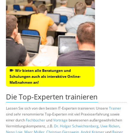
Wir bieten alle Beratungen und
Schulungen auch als interaktive Online-
Maßnahmen an!
Die Top-Experten trainieren
Lassen Sie sich von den besten IT-Experten trainieren: Unsere
Trainer
sind sehr renommierte Top-Experten mit viel Praxixserfahrung sowie
einer durch
Fachbücher
und
Vorträge
bewiesenen außergewöhnlichen
Vermittlungskompetenz, z.B.
Dr. Holger Schwichtenberg
,
Uwe Ricken
,
Neno Loje
,
Marc Müller
,
Christian Giesswein
,
André Krämer
und
Rainer