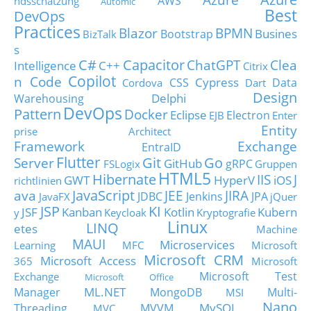
AWS
ndsschätzung
Automic
Best
DevOps
Practices
Blazor
BPMN
Busines
Bootstrap
BizTalk
s
C#
Capacitor
ChatGPT
Clea
Intelligence
C++
Citrix
Copilot
n Code
Cypress
CSS
Data
Cordova
Dart
Design
Delphi
Warehousing
DevOps
Pattern
Docker
Eclipse
Electron
EJB
Enter
Entity
prise Architect
Framework
Exchange
EntraID
Flutter
Git
Go
Server
GitHub
gRPC
FSLogix
Gruppen
HTML5
Hibernate
IIS
J
GWT
HyperV
iOS
richtlinien
JavaScript
ava
JEE
JIRA
JDBC
Jenkins
JPA
JavaFX
jQuer
JSP
KI
JSF
Kanban
Kotlin
Kubern
y
Keycloak
Kryptografie
Linux
LINQ
etes
Machine
MAUI
Microservices
Learning
MFC
Microsoft
Microsoft CRM
Microsoft Access
365
Microsoft
Microsoft Test
Exchange
Microsoft Office
ML.NET
Manager
MongoDB
Multi-
MSI
Nano
MySQL
Threading
MVVM
MVC