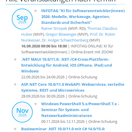
INFOTAG "KI für Softwareentwickler(innen)
Sep
2026: Modelle, Werkzeuge, Agenten,
2026
Standards und Sicherheit"
Rainer Stropek
(MVP, RD),
Thomas Claudius
Huber
(MVP),
Gregor Biswanger
(MVP),
Prof. Dr. Robin
Nunkesser
,
Dr. Holger Schwichtenberg
(MVP)
16.09.2026 09:00 bis 18:00
| INFOTAG ONLINE: KI für
Softwareentwickler(innen) | Online-Event mit ZOOM
.NET MAUI 10.0/11.0: .NET-/C#-Cross-Plattform-
Entwicklung für Android, iOS (iPhone, iPad) und
Windows
22.09.2026 bis 24.09.2026 | Online-Schulung
ASP.NET Core 10.0/11.0 WebAPI: Webservices, verteilte
Systeme, REST und Microservices
28.09.2026 bis 30.09.2026 | Online-Schulung
Windows PowerShell 5.x/PowerShell 7.x -
Nov
Seminar für System- und
2026
Netzwerkadministratoren
09.11.2026 bis 12.11.2026 | Online-Schulung
Basisseminar .NET 10.0/11.0 mit C# 14.0/15.0: