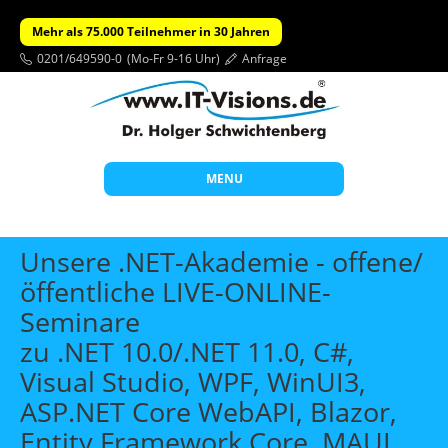
Mehr als 75.000 Teilnehmer in 30 Jahren
0201/649590-0
(Mo-Fr 9-16 Uhr)
Anfrage
MENU
Start
Unsere .NET-Akademie - offene/
Themen
öffentliche LIVE-ONLINE-
Seminare
Beratung
zu .NET 10.0/.NET 11.0, C#,
Individuelle Schulungen
Visual Studio, WPF, WinUI3,
Offene Seminare
ASP.NET Core WebAPI, Blazor,
Wissen
Entity Framework Core, MAUI