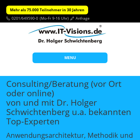
Mehr als 75.000 Teilnehmer in 30 Jahren
0201/649590-0
(Mo-Fr 9-16 Uhr)
Anfrage
MENU
Start
Consulting/Beratung (vor Ort
Themen
oder online)
von und mit Dr. Holger
Beratung
Schwichtenberg u.a. bekannten
Individuelle Schulungen
Top-Experten
Offene Seminare
Anwendungsarchitektur, Methodik und
Wissen