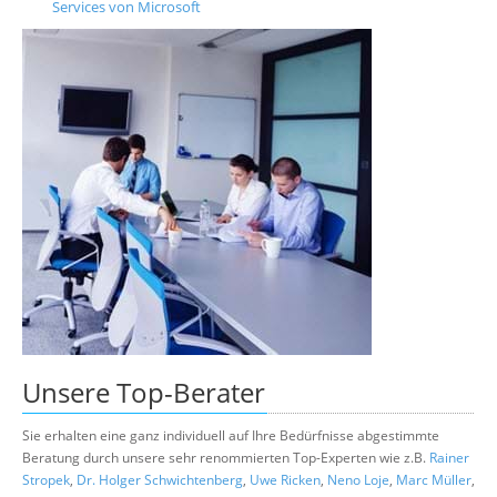
Services von Microsoft
Unsere
Top-Berater
Sie erhalten eine ganz individuell auf Ihre Bedürfnisse abgestimmte
Beratung durch unsere sehr renommierten Top-Experten wie z.B.
Rainer
Stropek
,
Dr. Holger Schwichtenberg
,
Uwe Ricken
,
Neno Loje
,
Marc Müller
,