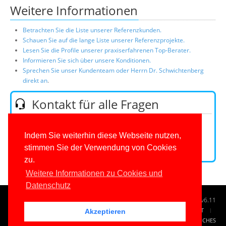
Weitere Informationen
Betrachten Sie die Liste unserer Referenzkunden.
Schauen Sie auf die lange Liste unserer Referenzprojekte.
Lesen Sie die Profile unserer praxiserfahrenen Top-Berater.
Informieren Sie sich über unsere Konditionen.
Sprechen Sie unser Kundenteam oder Herrn Dr. Schwichtenberg
direkt an
.
Kontakt für alle Fragen
Telefon:
0201/649590-0
(Mo-Fr 9-16 Uhr)
E-Mail:
Indem Sie weiterhin diese Webseite nutzen,
stimmen Sie der Verwendung von Cookies
Kontaktformular
zu.
Weitere Informationen zu Cookies und
Datenschutz
© 1996-2026
www.IT-Visions.de
-
Dr. Holger Schwichtenberg
v6.11
START
SUCHE
TAG CLOUD
SITEMAP
KONTAKT
Akzeptieren
IMPRESSUM
RECHTLICHES