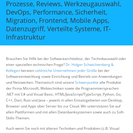
Prozesse, Reviews, Werkzeugauswahl,
Über uns
DevOps, Performance, Sicherheit,
Suche
Migration, Frontend, Mobile Apps,
Datenzugriff, Verteilte Systeme, IT-
Infrastruktur
Brauchen Sie Hilfe bei der Softwarearchitektur, der Technikauswahl oder
einer speziellen technischen Frage?
Dr. Holger Schwichtenberg &
Kollegen
beraten
zahlreiche Unternehmen jeder Größe
bei der
Softwareentwicklung sowie Einrichtung und Betrieb von Anwendungen
und Netzwerken. Thematisch sind unsere
Schwerpunkte
alle Produkte
der Firma Microsoft, Webtechniken sowie die Programmiersprachen
.NET mit C# und Visual Basic, HTML/JavaScript/TypeScript, Python, Go,
C++, Dart, Rust und Java – jeweils in allen Einsatzgebieten von Desktop,
Browser und Apps über Server bis zur Cloud. Wir unterstützen Sie auf
allen Plattformen und mit allen Datenbanksystemen sowie auch zu Soft-
Skills-Themen.
Auch wenn Sie noch mit älteren Techniken und Produkten (z.B. Visual