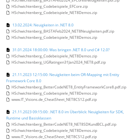
HSchwichtenberg_BASTAFeb2024_EFCore8Neuigkeiten.pdf.zip
HSchwichtenberg_Codebeispiele_EFCore.zip
HSchwichtenberg_Codebeispiele_NET8Demos.zip
13.02.2024: Neuigkeiten in .NET 8.0
HSchwichtenberg_BASTAFeb2024_NET8Neuigkeiten.pdf.zip
HSchwichtenberg_Codebeispiele_NET8Demos.zip
31.01.2024 18:00:00: Was bringen .NET 8.0 und C# 12.0?
HSchwichtenberg_Codebeispiele_NET8Demos.zip
HSchwichtenberg_UGRatingen31Jan2024_NET8.pdf.zip
21.11.2023 12:15:00: Neuigkeiten beim OR-Mapping mit Entity
Framework Core 8.0
HSchwichtenberg_BetterCodeNET8_EntityFrameworkCore8.pdf.zip
HSchwichtenberg_Codebeispiele_NET8Demos.zip
www.IT_Visions.de_CheatSheet_NET8CS12.pdf.zip
21.11.2023 09:15:00: .NET 8.0 im Überblick: Neuigkeiten für SDK,
Runtime und Basisklassen
HSchwichtenberg_BetterCodeNET8_NET8SDKundBCL.pdf.zip
HSchwichtenberg_Codebeispiele_NET8Demos.zip
www.IT_Visions.de_CheatSheet_NET8CS12.pdf.zip