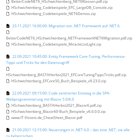
BetterCodeNET6_HSchwichtenberg_NET6Klassen.pdf.zip
HSchwichtenberg_Codebeispiele_EFC_LargeDB_Console.zip
HSchwichtenberg_Codebeispiele_NET6Demos.zip
23.11.2021 16:00:00: Migration von .NET Framework auf .NET 6
BetterCodeNET6_HSchwichtenberg_NETFrameworkNET6Migration.pdf.zip
HSchwichtenberg_Codebeispiele_MiracleListLight.zip
22.09.2021 10:45:00: Entity Framework Core-Tuning: Performance-
Tipps und Tricks für den Datenzugriff
HSchwichtenberg_BASTAHerbst2021_EFCoreTuningTippsTricks.pdf.zip
HSchwichtenberg_EFCore50_Buch_Beispiele_v9.23.0.zip
22.09.2021 09:15:00: Code-zentrierter Einstieg in die SPA-
Webprogrammierung mit Blazor 5.0/6.0
HSchwichtenberg_BASTAHerbst2021_Blazor6.pdf.zip
HSchwichtenberg_Blazor60-Buch_Beispiele_v6.0.0.0.zip
www.IT-Visions.de_CheatSheet_Blazor.pdf
21.09.2021 12:15:00: Neuerungen in .NET 6.0 – das eine .NET, sie alle
zu beherrschen