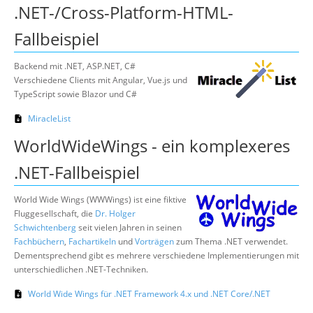
.NET-/Cross-Platform-HTML-
Über uns
Fallbeispiel
Suche
Backend mit .NET, ASP.NET, C#
Verschiedene Clients mit Angular, Vue.js und
TypeScript sowie Blazor und C#
MiracleList
WorldWideWings - ein komplexeres
.NET-Fallbeispiel
World Wide Wings (WWWings) ist eine fiktive
Fluggesellschaft, die
Dr. Holger
Schwichtenberg
seit vielen Jahren in seinen
Fachbüchern
,
Fachartikeln
und
Vorträgen
zum Thema .NET verwendet.
Dementsprechend gibt es mehrere verschiedene Implementierungen mit
unterschiedlichen .NET-Techniken.
World Wide Wings für .NET Framework 4.x und .NET Core/.NET