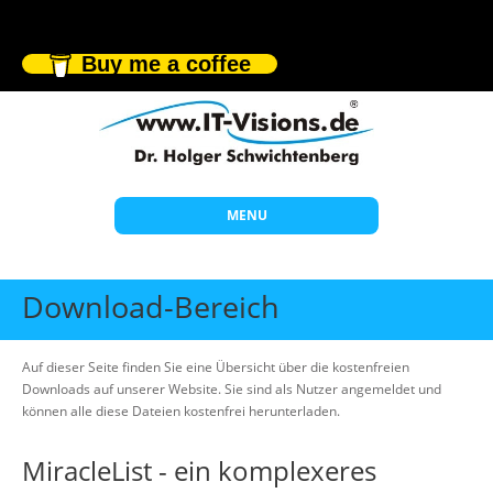
Buy me a coffee
MENU
Start
Download-Bereich
Themen
Beratung
Auf dieser Seite finden Sie eine Übersicht über die kostenfreien
Downloads auf unserer Website. Sie sind als Nutzer angemeldet und
Individuelle Schulungen
können alle diese Dateien kostenfrei herunterladen.
Offene Seminare
MiracleList - ein komplexeres
Wissen