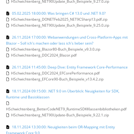
HSchwichtenberg_NET90Update_Buch_Beispiele_9.27.0.zip
05.02.2025 18:00:00: Was bringen C# 13.0 und .NET 9.0?
HSchwichtenberg_DONETFeb2025_NET9CSharp13.pdf.zip
HSchwichtenberg_NET90Update_Buch_Beispiele_9.25.0.zip
26.11.2024 17:00:00: Webanwendungen und Cross-Platform-Apps mit
Blazor – Soll ich's machen oder lass ich's lieber sein?
HSchwichtenberg_Blazor80-Buch_Beispiele_v9.3.0.zip
HSchwichtenberg_DDC2024_Blazor.pdf
26.11.2024 11:45:00: Deep Dive: Entity Framework Core-Performance
HSchwichtenberg_DDC2024_EFCorePerformance.pdf
HSchwichtenberg_EFCore90-Buch_Beispiele_v13.4.2.zip
18.11.2024 09:15:00: .NET 9.0 im Überblick: Neuigkeiten für SDK,
Runtime und Basisklassen
HSchwichtenberg_BetterCodeNET9_RuntimeSDKKlassenbibliotheken.pdf
HSchwichtenberg_NET90Update-Buch_Beispiele_9.22.1.zip
18.11.2024 13:30:00: Neuigkeiten beim OR-Mapping mit Entity
Framework Core 9.0