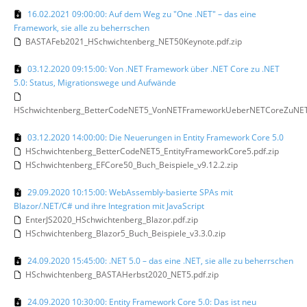
16.02.2021 09:00:00: Auf dem Weg zu "One .NET" – das eine
Framework, sie alle zu beherrschen
BASTAFeb2021_HSchwichtenberg_NET50Keynote.pdf.zip
03.12.2020 09:15:00: Von .NET Framework über .NET Core zu .NET
5.0: Status, Migrationswege und Aufwände
HSchwichtenberg_BetterCodeNET5_VonNETFrameworkUeberNETCoreZuNET5
03.12.2020 14:00:00: Die Neuerungen in Entity Framework Core 5.0
HSchwichtenberg_BetterCodeNET5_EntityFrameworkCore5.pdf.zip
HSchwichtenberg_EFCore50_Buch_Beispiele_v9.12.2.zip
29.09.2020 10:15:00: WebAssembly-basierte SPAs mit
Blazor/.NET/C# und ihre Integration mit JavaScript
EnterJS2020_HSchwichtenberg_Blazor.pdf.zip
HSchwichtenberg_Blazor5_Buch_Beispiele_v3.3.0.zip
24.09.2020 15:45:00: .NET 5.0 – das eine .NET, sie alle zu beherrschen
HSchwichtenberg_BASTAHerbst2020_NET5.pdf.zip
24.09.2020 10:30:00: Entity Framework Core 5.0: Das ist neu