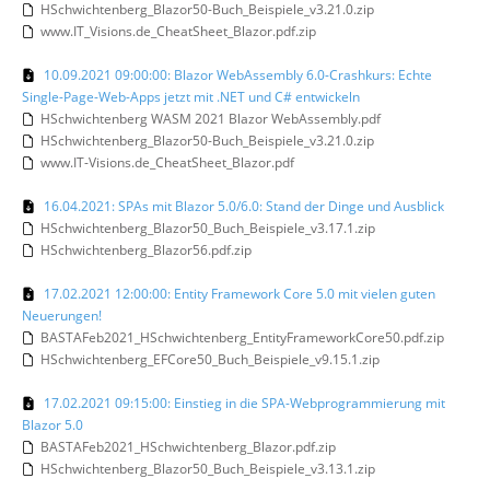
HSchwichtenberg_Blazor50-Buch_Beispiele_v3.21.0.zip
www.IT_Visions.de_CheatSheet_Blazor.pdf.zip
10.09.2021 09:00:00: Blazor WebAssembly 6.0-Crashkurs: Echte
Single-Page-Web-Apps jetzt mit .NET und C# entwickeln
HSchwichtenberg WASM 2021 Blazor WebAssembly.pdf
HSchwichtenberg_Blazor50-Buch_Beispiele_v3.21.0.zip
www.IT-Visions.de_CheatSheet_Blazor.pdf
16.04.2021: SPAs mit Blazor 5.0/6.0: Stand der Dinge und Ausblick
HSchwichtenberg_Blazor50_Buch_Beispiele_v3.17.1.zip
HSchwichtenberg_Blazor56.pdf.zip
17.02.2021 12:00:00: Entity Framework Core 5.0 mit vielen guten
Neuerungen!
BASTAFeb2021_HSchwichtenberg_EntityFrameworkCore50.pdf.zip
HSchwichtenberg_EFCore50_Buch_Beispiele_v9.15.1.zip
17.02.2021 09:15:00: Einstieg in die SPA-Webprogrammierung mit
Blazor 5.0
BASTAFeb2021_HSchwichtenberg_Blazor.pdf.zip
HSchwichtenberg_Blazor50_Buch_Beispiele_v3.13.1.zip