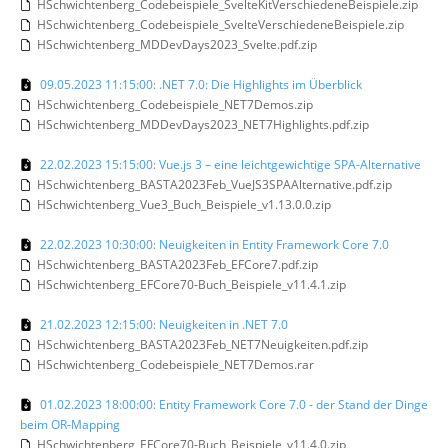
HSchwichtenberg_Codebeispiele_SvelteKitVerschiedeneBeispiele.zip
HSchwichtenberg_Codebeispiele_SvelteVerschiedeneBeispiele.zip
HSchwichtenberg_MDDevDays2023_Svelte.pdf.zip
09.05.2023 11:15:00: .NET 7.0: Die Highlights im Überblick
HSchwichtenberg_Codebeispiele_NET7Demos.zip
HSchwichtenberg_MDDevDays2023_NET7Highlights.pdf.zip
22.02.2023 15:15:00: Vue.js 3 – eine leichtgewichtige SPA-Alternative
HSchwichtenberg_BASTA2023Feb_VueJS3SPAAlternative.pdf.zip
HSchwichtenberg_Vue3_Buch_Beispiele_v1.13.0.0.zip
22.02.2023 10:30:00: Neuigkeiten in Entity Framework Core 7.0
HSchwichtenberg_BASTA2023Feb_EFCore7.pdf.zip
HSchwichtenberg_EFCore70-Buch_Beispiele_v11.4.1.zip
21.02.2023 12:15:00: Neuigkeiten in .NET 7.0
HSchwichtenberg_BASTA2023Feb_NET7Neuigkeiten.pdf.zip
HSchwichtenberg_Codebeispiele_NET7Demos.rar
01.02.2023 18:00:00: Entity Framework Core 7.0 - der Stand der Dinge
beim OR-Mapping
HSchwichtenberg_EFCore70-Buch_Beispiele_v11.4.0.zip