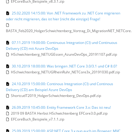
EFCoreBuch_Beispiele_v8.3.1.zip
25.02.2020 14:15:00: Von .NET Framework zu .NET Core migrieren
oder nicht migrieren, das ist hier (nicht die einzige) Frage!
BASTA_Feb2020_HolgerSchwichtenberg_Vortrag_Di_MigrationNET_NETCore.p
07.11.2019 19:00:00: Continuous Integration (CI) und Continuous
Delivery (CD) mit Azure DevOps
HSchwichtenberg_NETUGEssen_AzureDevOps_20191107.pdf.zip
30.10.2019 18:00:00: Was bringen .NET Core 3.0/3.1 und C# 8.0?
HSchwichtenberg_NETUGRheinRuhr_NETCore3x_20191030.pdf.zip
24.10.2019 15:00:00: Continous Integration (CI) und Continous
Delivery (CD) am Beispiel Azure DevOps
ShortcutIT2019_HolgerSchwichtenberg_DevOps.pdf.zip
26.09.2019 10:45:00: Entity Framework Core 3.x: Das ist neu!
2019 09 BASTA Herbst HSchwichtenberg EFCore3.0.pdf.zip
EFCoreBuch_Beispiele_v7.1.1.zip
25.09.2019 15:00:00: ASP.NET Core 3.x nun auch im Browser: MVC