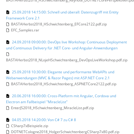
BASTAHerbst2018_HSchwichtenberg_Keynote_DOTNETCorePerspektiven.pdf
25.09.2018 14:15:00: Schnell und überall: Datenzugriff mit Entity
Framework Core 2.1
BASTAHerbst2018_HSchwichtenberg_EFCore2122.pdf.zip
EFC_Samples.rar
24.09.2018 09:00:00: DevOps live Workshop: Continuous Deployment
und Continuous Delivery für .NET Core- und Angular-Anwendungen
BASTAHerbst2018_NLojeHSchwichtenberg_DevOpsLiveWorkshop.pdf.zip
25.09.2018 10:30:00: Elegante und performante WebAPIs und
Webanwendungen (MVC & Razor Pages) mit ASP.NET Core 2.1
BASTAHerbst2018_HSchwichtenberg_ASPNETCore2122.pdf.zip
20.06.2018 16:00:00: Cross-Platform mit Angular, Cordova und
Electron am Fallbeispiel "MiracleList"
EnterJS2018_HSchwichtenberg_MiracleList.pdf.zip
04.05.2018 14:20:00: Von C# 7 zu C# 8
CSharp7xBeispiele.zip
DOTNETCologne2018_HolgerSchwichtenbergCSharp7x80.pdf.zip