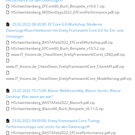
Performance für den Datenzugriff
HSchwichtenberg_EFCore60_Buch_Beispiele_v10.6.1.zip
HSchwichtenberg_MDDevDays2022_EFCorePerformance.pdf.zip
25.02.2022 08:30:00: EF Core 6.0-Workshop: Moderne
Datenzugriffsarchitekturen mit Entity Framework Core 6.0 für Ein- und
Umsteiger
HSchwichtenberg_BASTAFeb2022_EFCore6Workshop.pdf.zip
HSchwichtenberg_EFCore60_Buch_Beispiele_v10.5.2.zip
www.IT_Visions.de_CheatSheet_EntityFramework(Core)_LINQ.pdf.zip
www.IT_Visions.de_CheatSheet_EntityFrameworkCore_ClientAPI.pdf.zip
www.IT_Visions.de_CheatSheet_EntityFrameworkCore_Modellierung.pdf.zip
23.02.2022 15:15:00: Blazor WebAssembly, Blazor Server, Blazor
Desktop: Was wann wo wie?
HSchwichtenberg_BASTAFeb2022_Blazor6.pdf.zip
HSchwichtenberg_Blazor60_Buch_Beispiele_v6.11.0.zip
23.02.2022 09:00:00: Entity-Framework Core-Tuning:
Performancetipps und -tricks für den Datenzugriff
HSchwichtenberg_BASTAFeb2022_EFCorePerformance.pdf.zip