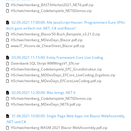
HSchwichtenberg_BASTAHerbst2021_NET6.pdf.zip
HSchwichtenberg_Codebeispiele_NET6Demos.zip
02.09.2021 17:00:00: Alle JavaScript-Hasser: Programmiert Eure SPAs
doch ganz einfach mit .NET, C# und Blazor!
HSchwichtenberg_Blazor50-Buch_Beispiele_v3.21.0.zip
HSchwichtenberg_MDevDays_Blazor.pdf.zip
www.IT_Visions.de_CheatSheet_Blazor.pdf.zip
03.09.2021 11:15:00: Entity Framework Core Live Coding
Datenbank SQL Skript WWWingsV1_EN.rar
HSchwichtenberg_Codebeispiele_EFC_Grundstruktur.zip
HSchwichtenberg_MDDevDays_EFCore_LiveCoding_Ergebnis.zip
HSchwichtenberg_MDevDays_EFCoreLiveCoding.pdf.zip
02.09.2021 12:30:00: Was bringt .NET 6
HSchwichtenberg_Codebeispiele_NET6Demos.zip
HSchwichtenberg_MDevDays_NET6.pdf.zip
31.08.2021 10:00:00: Single Page Web Apps mit Blazor WebAssembly,
.NET und C#
HSchwichtenberg WASM 2021 Blazor WebAssembly.pdf.zip