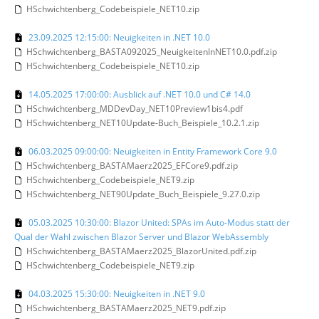
HSchwichtenberg_Codebeispiele_NET10.zip
23.09.2025 12:15:00: Neuigkeiten in .NET 10.0
HSchwichtenberg_BASTA092025_NeuigkeitenInNET10.0.pdf.zip
HSchwichtenberg_Codebeispiele_NET10.zip
14.05.2025 17:00:00: Ausblick auf .NET 10.0 und C# 14.0
HSchwichtenberg_MDDevDay_NET10Preview1bis4.pdf
HSchwichtenberg_NET10Update-Buch_Beispiele_10.2.1.zip
06.03.2025 09:00:00: Neuigkeiten in Entity Framework Core 9.0
HSchwichtenberg_BASTAMaerz2025_EFCore9.pdf.zip
HSchwichtenberg_Codebeispiele_NET9.zip
HSchwichtenberg_NET90Update_Buch_Beispiele_9.27.0.zip
05.03.2025 10:30:00: Blazor United: SPAs im Auto-Modus statt der
Qual der Wahl zwischen Blazor Server und Blazor WebAssembly
HSchwichtenberg_BASTAMaerz2025_BlazorUnited.pdf.zip
HSchwichtenberg_Codebeispiele_NET9.zip
04.03.2025 15:30:00: Neuigkeiten in .NET 9.0
HSchwichtenberg_BASTAMaerz2025_NET9.pdf.zip