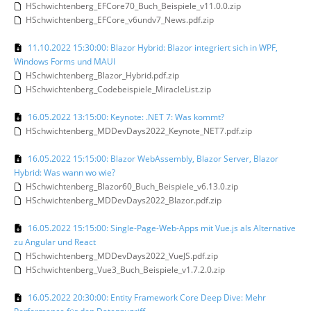
HSchwichtenberg_EFCore70_Buch_Beispiele_v11.0.0.zip
HSchwichtenberg_EFCore_v6undv7_News.pdf.zip
11.10.2022 15:30:00: Blazor Hybrid: Blazor integriert sich in WPF,
Windows Forms und MAUI
HSchwichtenberg_Blazor_Hybrid.pdf.zip
HSchwichtenberg_Codebeispiele_MiracleList.zip
16.05.2022 13:15:00: Keynote: .NET 7: Was kommt?
HSchwichtenberg_MDDevDays2022_Keynote_NET7.pdf.zip
16.05.2022 15:15:00: Blazor WebAssembly, Blazor Server, Blazor
Hybrid: Was wann wo wie?
HSchwichtenberg_Blazor60_Buch_Beispiele_v6.13.0.zip
HSchwichtenberg_MDDevDays2022_Blazor.pdf.zip
16.05.2022 15:15:00: Single-Page-Web-Apps mit Vue.js als Alternative
zu Angular und React
HSchwichtenberg_MDDevDays2022_VueJS.pdf.zip
HSchwichtenberg_Vue3_Buch_Beispiele_v1.7.2.0.zip
16.05.2022 20:30:00: Entity Framework Core Deep Dive: Mehr