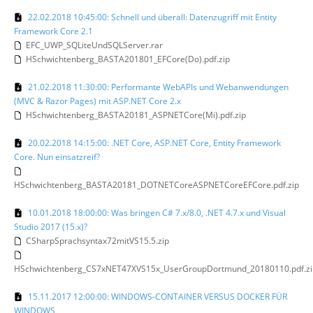
22.02.2018 10:45:00: Schnell und überall: Datenzugriff mit Entity
Framework Core 2.1
EFC_UWP_SQLiteUndSQLServer.rar
HSchwichtenberg_BASTA201801_EFCore(Do).pdf.zip
21.02.2018 11:30:00: Performante WebAPIs und Webanwendungen
(MVC & Razor Pages) mit ASP.NET Core 2.x
HSchwichtenberg_BASTA20181_ASPNETCore(Mi).pdf.zip
20.02.2018 14:15:00: .NET Core, ASP.NET Core, Entity Framework
Core. Nun einsatzreif?
HSchwichtenberg_BASTA20181_DOTNETCoreASPNETCoreEFCore.pdf.zip
10.01.2018 18:00:00: Was bringen C# 7.x/8.0, .NET 4.7.x und Visual
Studio 2017 (15.x)?
CSharpSprachsyntax72mitVS15.5.zip
HSchwichtenberg_CS7xNET47XVS15x_UserGroupDortmund_20180110.pdf.zi
15.11.2017 12:00:00: WINDOWS-CONTAINER VERSUS DOCKER FÜR
WINDOWS