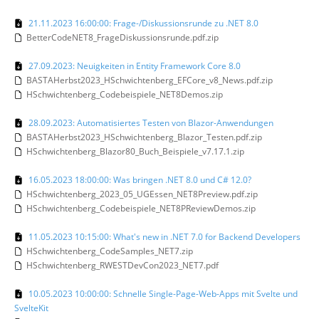
21.11.2023 16:00:00: Frage-/Diskussionsrunde zu .NET 8.0
BetterCodeNET8_FrageDiskussionsrunde.pdf.zip
27.09.2023: Neuigkeiten in Entity Framework Core 8.0
BASTAHerbst2023_HSchwichtenberg_EFCore_v8_News.pdf.zip
HSchwichtenberg_Codebeispiele_NET8Demos.zip
28.09.2023: Automatisiertes Testen von Blazor-Anwendungen
BASTAHerbst2023_HSchwichtenberg_Blazor_Testen.pdf.zip
HSchwichtenberg_Blazor80_Buch_Beispiele_v7.17.1.zip
16.05.2023 18:00:00: Was bringen .NET 8.0 und C# 12.0?
HSchwichtenberg_2023_05_UGEssen_NET8Preview.pdf.zip
HSchwichtenberg_Codebeispiele_NET8PReviewDemos.zip
11.05.2023 10:15:00: What's new in .NET 7.0 for Backend Developers
HSchwichtenberg_CodeSamples_NET7.zip
HSchwichtenberg_RWESTDevCon2023_NET7.pdf
10.05.2023 10:00:00: Schnelle Single-Page-Web-Apps mit Svelte und
SvelteKit