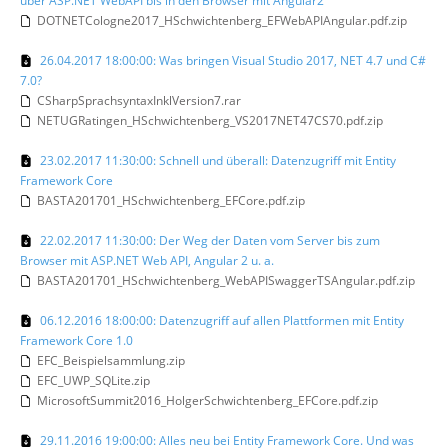
über ASP.NET WebAPI bis in den Browser mit Angular2
DOTNETCologne2017_HSchwichtenberg_EFWebAPIAngular.pdf.zip
26.04.2017 18:00:00: Was bringen Visual Studio 2017, NET 4.7 und C#
7.0?
CSharpSprachsyntaxInklVersion7.rar
NETUGRatingen_HSchwichtenberg_VS2017NET47CS70.pdf.zip
23.02.2017 11:30:00: Schnell und überall: Datenzugriff mit Entity
Framework Core
BASTA201701_HSchwichtenberg_EFCore.pdf.zip
22.02.2017 11:30:00: Der Weg der Daten vom Server bis zum
Browser mit ASP.NET Web API, Angular 2 u. a.
BASTA201701_HSchwichtenberg_WebAPISwaggerTSAngular.pdf.zip
06.12.2016 18:00:00: Datenzugriff auf allen Plattformen mit Entity
Framework Core 1.0
EFC_Beispielsammlung.zip
EFC_UWP_SQLite.zip
MicrosoftSummit2016_HolgerSchwichtenberg_EFCore.pdf.zip
29.11.2016 19:00:00: Alles neu bei Entity Framework Core. Und was