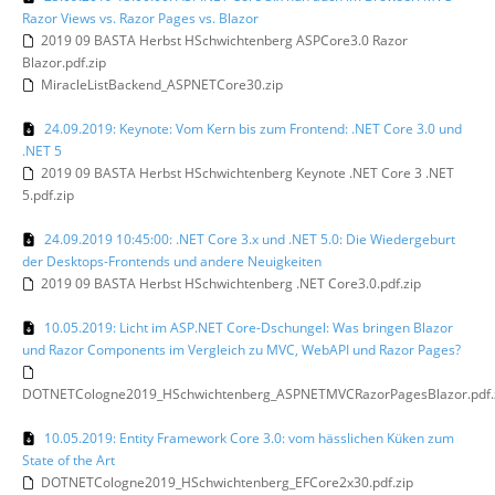
Razor Views vs. Razor Pages vs. Blazor
2019 09 BASTA Herbst HSchwichtenberg ASPCore3.0 Razor
Blazor.pdf.zip
MiracleListBackend_ASPNETCore30.zip
24.09.2019: Keynote: Vom Kern bis zum Frontend: .NET Core 3.0 und
.NET 5
2019 09 BASTA Herbst HSchwichtenberg Keynote .NET Core 3 .NET
5.pdf.zip
24.09.2019 10:45:00: .NET Core 3.x und .NET 5.0: Die Wiedergeburt
der Desktops-Frontends und andere Neuigkeiten
2019 09 BASTA Herbst HSchwichtenberg .NET Core3.0.pdf.zip
10.05.2019: Licht im ASP.NET Core-Dschungel: Was bringen Blazor
und Razor Components im Vergleich zu MVC, WebAPI und Razor Pages?
DOTNETCologne2019_HSchwichtenberg_ASPNETMVCRazorPagesBlazor.pdf.
10.05.2019: Entity Framework Core 3.0: vom hässlichen Küken zum
State of the Art
DOTNETCologne2019_HSchwichtenberg_EFCore2x30.pdf.zip