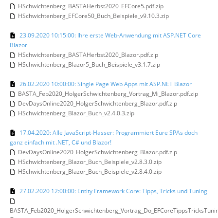
HSchwichtenberg_BASTAHerbst2020_EFCore5.pdf.zip
HSchwichtenberg_EFCore50_Buch_Beispiele_v9.10.3.zip
23.09.2020 10:15:00: Ihre erste Web-Anwendung mit ASP.NET Core
Blazor
HSchwichtenberg_BASTAHerbst2020_Blazor.pdf.zip
HSchwichtenberg_Blazor5_Buch_Beispiele_v3.1.7.zip
26.02.2020 10:00:00: Single Page Web Apps mit ASP.NET Blazor
BASTA_Feb2020_HolgerSchwichtenberg_Vortrag_Mi_Blazor.pdf.zip
DevDaysOnline2020_HolgerSchwichtenberg_Blazor.pdf.zip
HSchwichtenberg_Blazor_Buch_v2.4.0.3.zip
17.04.2020: Alle JavaScript-Hasser: Programmiert Eure SPAs doch
ganz einfach mit .NET, C# und Blazor!
DevDaysOnline2020_HolgerSchwichtenberg_Blazor.pdf.zip
HSchwichtenberg_Blazor_Buch_Beispiele_v2.8.3.0.zip
HSchwichtenberg_Blazor_Buch_Beispiele_v2.8.4.0.zip
27.02.2020 12:00:00: Entity Framework Core: Tipps, Tricks und Tuning
BASTA_Feb2020_HolgerSchwichtenberg_Vortrag_Do_EFCoreTippsTricksTuning