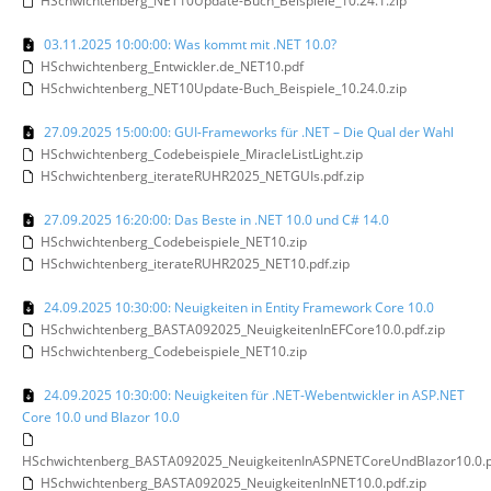
HSchwichtenberg_NET10Update-Buch_Beispiele_10.24.1.zip
03.11.2025 10:00:00: Was kommt mit .NET 10.0?
HSchwichtenberg_Entwickler.de_NET10.pdf
HSchwichtenberg_NET10Update-Buch_Beispiele_10.24.0.zip
27.09.2025 15:00:00: GUI-Frameworks für .NET – Die Qual der Wahl
HSchwichtenberg_Codebeispiele_MiracleListLight.zip
HSchwichtenberg_iterateRUHR2025_NETGUIs.pdf.zip
27.09.2025 16:20:00: Das Beste in .NET 10.0 und C# 14.0
HSchwichtenberg_Codebeispiele_NET10.zip
HSchwichtenberg_iterateRUHR2025_NET10.pdf.zip
24.09.2025 10:30:00: Neuigkeiten in Entity Framework Core 10.0
HSchwichtenberg_BASTA092025_NeuigkeitenInEFCore10.0.pdf.zip
HSchwichtenberg_Codebeispiele_NET10.zip
24.09.2025 10:30:00: Neuigkeiten für .NET-Webentwickler in ASP.NET
Core 10.0 und Blazor 10.0
HSchwichtenberg_BASTA092025_NeuigkeitenInASPNETCoreUndBlazor10.0.p
HSchwichtenberg_BASTA092025_NeuigkeitenInNET10.0.pdf.zip