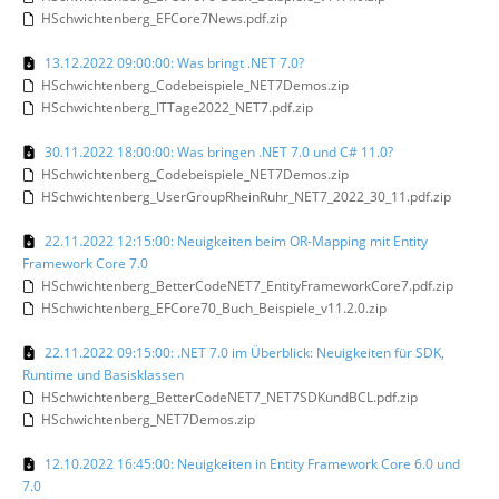
HSchwichtenberg_EFCore7News.pdf.zip
13.12.2022 09:00:00: Was bringt .NET 7.0?
HSchwichtenberg_Codebeispiele_NET7Demos.zip
HSchwichtenberg_ITTage2022_NET7.pdf.zip
30.11.2022 18:00:00: Was bringen .NET 7.0 und C# 11.0?
HSchwichtenberg_Codebeispiele_NET7Demos.zip
HSchwichtenberg_UserGroupRheinRuhr_NET7_2022_30_11.pdf.zip
22.11.2022 12:15:00: Neuigkeiten beim OR-Mapping mit Entity
Framework Core 7.0
HSchwichtenberg_BetterCodeNET7_EntityFrameworkCore7.pdf.zip
HSchwichtenberg_EFCore70_Buch_Beispiele_v11.2.0.zip
22.11.2022 09:15:00: .NET 7.0 im Überblick: Neuigkeiten für SDK,
Runtime und Basisklassen
HSchwichtenberg_BetterCodeNET7_NET7SDKundBCL.pdf.zip
HSchwichtenberg_NET7Demos.zip
12.10.2022 16:45:00: Neuigkeiten in Entity Framework Core 6.0 und
7.0