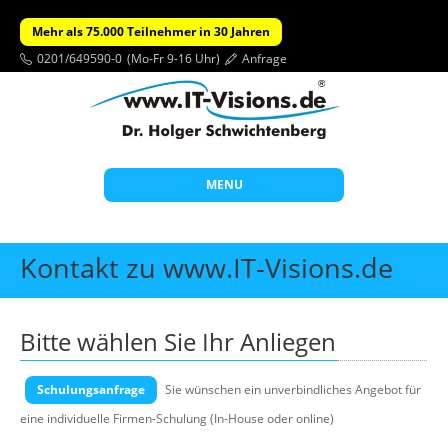
Mehr als 75.000 Teilnehmer in 30 Jahren
0201/649590-0
(Mo-Fr 9-16 Uhr)
Anfrage
MENU
Start
Kontakt zu www.IT-Visions.de
Themen
Beratung
Bitte wählen Sie Ihr Anliegen
Individuelle Schulungen
Schulungsanfrage
Offene Seminare
Sie wünschen ein unverbindliches Angebot für
eine individuelle Firmen-Schulung (In-House oder online)
Wissen