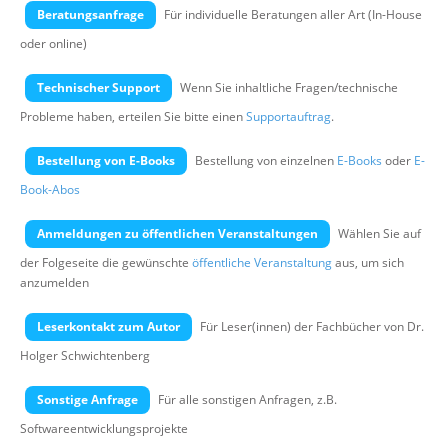
Über uns
Beratungsanfrage
Für individuelle Beratungen aller Art (In-House
oder online)
Suche
Technischer Support
Wenn Sie inhaltliche Fragen/technische
Probleme haben, erteilen Sie bitte einen
Supportauftrag
.
Bestellung von E-Books
Bestellung von einzelnen
E-Books
oder
E-
Book-Abos
Anmeldungen zu öffentlichen Veranstaltungen
Wählen Sie auf
der Folgeseite die gewünschte
öffentliche Veranstaltung
aus, um sich
anzumelden
Leserkontakt zum Autor
Für Leser(innen) der Fachbücher von Dr.
Holger Schwichtenberg
Sonstige Anfrage
Für alle sonstigen Anfragen, z.B.
Softwareentwicklungsprojekte