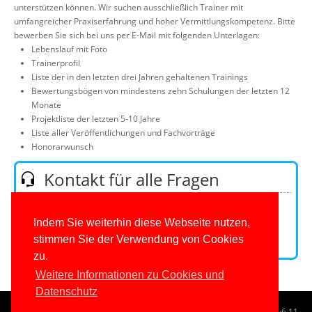
unterstützen können. Wir suchen ausschließlich Trainer mit
Über uns
umfangreicher Praxiserfahrung und hoher Vermittlungskompetenz. Bitte
Suche
bewerben Sie sich bei uns per E-Mail mit folgenden Unterlagen:
Lebenslauf mit Foto
Trainerprofil
Liste der in den letzten drei Jahren gehaltenen Trainings
Bewertungsbögen von mindestens zehn Schulungen der letzten 12
Monate
Projektliste der letzten 5-10 Jahre
Liste aller Veröffentlichungen und Fachvorträge
Honorarwunsch
Kontakt für alle Fragen
Telefon:
0201/649590-0
(Mo-Fr 9-16 Uhr)
E-Mail:
Indem Sie weiterhin diese Webseite nutzen,
stimmen Sie der Verwendung von Cookies
Kontaktformular
zu.
Weitere Informationen zu Cookies und
Datenschutz
© 1996-2026
www.IT-Visions.de
-
Dr. Holger Schwichtenberg
v6.11