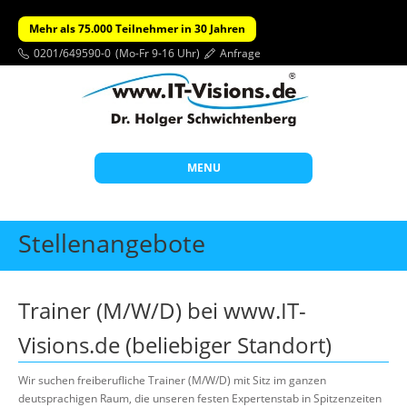
Mehr als 75.000 Teilnehmer in 30 Jahren
0201/649590-0
(Mo-Fr 9-16 Uhr)
Anfrage
MENU
Start
Stellenangebote
Themen
Beratung
Trainer (M/W/D) bei www.IT-
Individuelle Schulungen
Visions.de (beliebiger Standort)
Offene Seminare
Wir suchen freiberufliche Trainer (M/W/D) mit Sitz im ganzen
Wissen
deutsprachigen Raum, die unseren festen Expertenstab in Spitzenzeiten