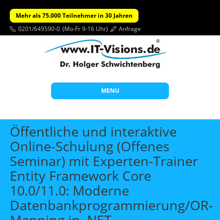
Mehr als 75.000 Teilnehmer in 30 Jahren
0201/649590-0
(Mo-Fr 9-16 Uhr)
Anfrage
MENU
Start
Öffentliche und interaktive
Themen
Online-Schulung (Offenes
Seminar) mit Experten-Trainer
Beratung
Entity Framework Core
Individuelle Schulungen
10.0/11.0: Moderne
Offene Seminare
Datenbankprogrammierung/OR-
Wissen
Mapping in .NET