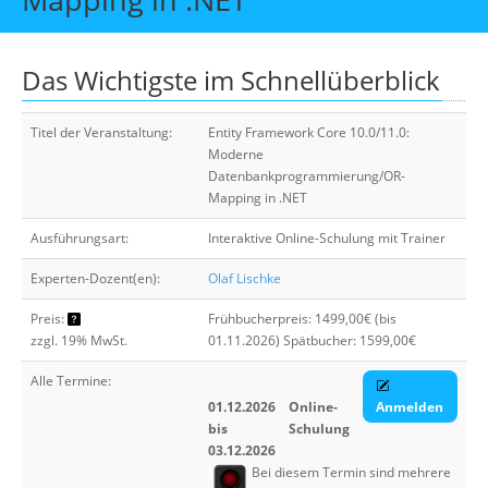
Über uns
Suche
Das Wichtigste im Schnellüberblick
Titel der Veranstaltung:
Entity Framework Core 10.0/11.0:
Moderne
Datenbankprogrammierung/OR-
Mapping in .NET
Ausführungsart:
Interaktive Online-Schulung mit Trainer
Experten-Dozent(en):
Olaf Lischke
Preis:
Frühbucherpreis: 1499,00€ (bis
zzgl. 19% MwSt.
01.11.2026) Spätbucher: 1599,00€
Alle Termine:
01.12.2026
Online-
Anmelden
bis
Schulung
03.12.2026
Bei diesem Termin sind mehrere