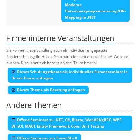
Moderne
Datenbankprogrammierung/OR-
Mapping in .NET
Firmeninterne Veranstaltungen
Sie können diese Schulung auch als individuell engepasste
Kundenschulung (In-House-Seminar oder kundenspezifisches Webinar)
buchen. Dies lohnt sich bereits ab drei Teilnehmern!
Dieses Schulungsthema als individuelles Firmenseminar in
Ihrem Hause anfragen
Dieses Thema als Beratung anfragen
Andere Themen
Offene Seminare zu .NET, C#, Blazor, WebAPI/gRPC, WPF,
WinUI, MAUI, Entity Framework Core, Unit Testing
Offene Seminare zur PowerShell